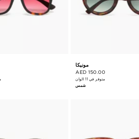
مونيكا
0
AED 150.00
متوفر في 11 الوان
مت
شمس