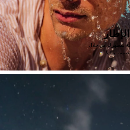
لإطار
لية لمظهرك من خلال
 صممناه لك!