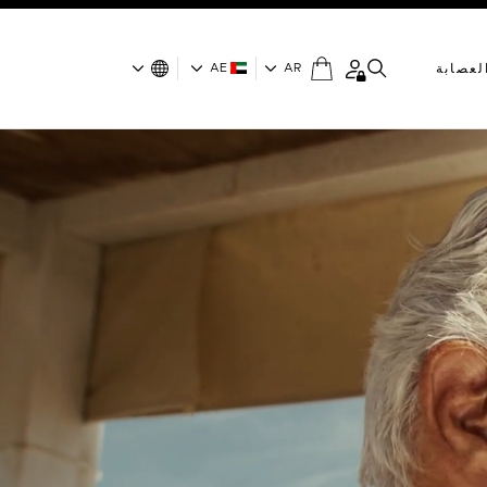
لعصابة
AR
AE